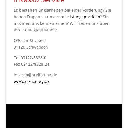
Es bestehen Unklarheiten bei einer Forderung? Sie
haben Fragen zu unserem
Leistungsportfolio
? Sie
möchten uns kennenlernen? Wir freuen uns über
Ihre Kontaktaufnahme.
O´Brien-Straße 2
91126 Schwabach
Tel
09122/8328-0
Fax
09122/8328-24
inkasso@arelion-ag.de
www.arelion-ag.de