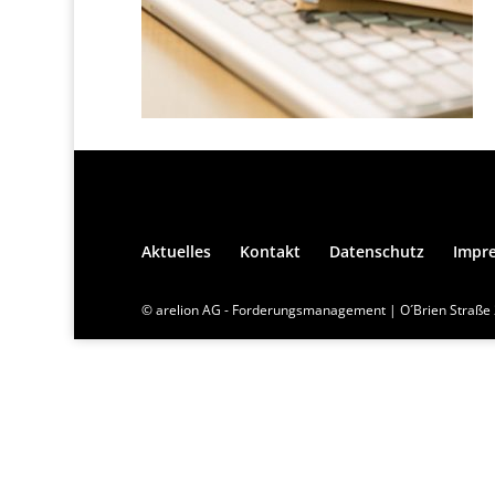
Aktuelles
Kontakt
Datenschutz
Impr
© arelion AG - Forderungsmanagement | O´Brien Straße